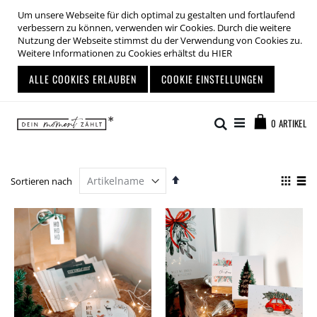
Um unsere Webseite für dich optimal zu gestalten und fortlaufend
verbessern zu können, verwenden wir Cookies. Durch die weitere
Nutzung der Webseite stimmst du der Verwendung von Cookies zu.
Weitere Informationen zu Cookies erhältst du
HIER
ALLE COOKIES ERLAUBEN
COOKIE EINSTELLUNGEN
Zum
Warenkor
Inhalt
Suche
0
ARTIKEL
springen
Absteigend
Anze
Sortieren nach
sortieren
als
Liste
List