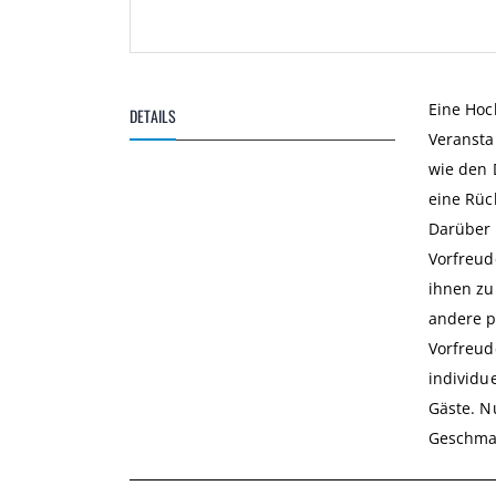
Zum
Anfang
der
Eine Hoc
DETAILS
Bildgalerie
Veransta
springen
wie den 
eine Rüc
Darüber 
Vorfreud
ihnen zu
andere p
Vorfreud
individu
Gäste. N
Geschma