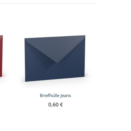
Briefhülle Jeans
Briefhü
0,60 €