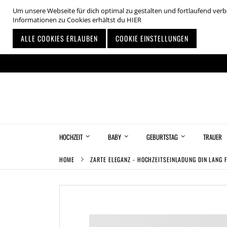
Um unsere Webseite für dich optimal zu gestalten und fortlaufend ve
Informationen zu Cookies erhältst du
HIER
ALLE COOKIES ERLAUBEN
COOKIE EINSTELLUNGEN
Zum
Inhalt
springen
HOCHZEIT
BABY
GEBURTSTAG
TRAUER
HOME
ZARTE ELEGANZ - HOCHZEITSEINLADUNG DIN LANG 
Zum
Ende
der
Bildgalerie
springen