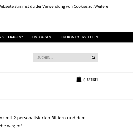
 Webseite stimmst du der Verwendung von Cookies zu. Weitere
 SIE FRAGEN?
EINLOGGEN
EIN KONTO ERSTELLEN
Suche
Suche
Warenkorb
0
ARTIKEL
anz mit 2 personalisierten Bildern und dem
iebe wegen".