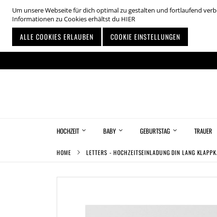
Um unsere Webseite für dich optimal zu gestalten und fortlaufend ve
Informationen zu Cookies erhältst du
HIER
ALLE COOKIES ERLAUBEN
COOKIE EINSTELLUNGEN
Zum
Inhalt
springen
HOCHZEIT
BABY
GEBURTSTAG
TRAUER
HOME
LETTERS - HOCHZEITSEINLADUNG DIN LANG KLAPP
Zum
Ende
der
Bildgalerie
springen