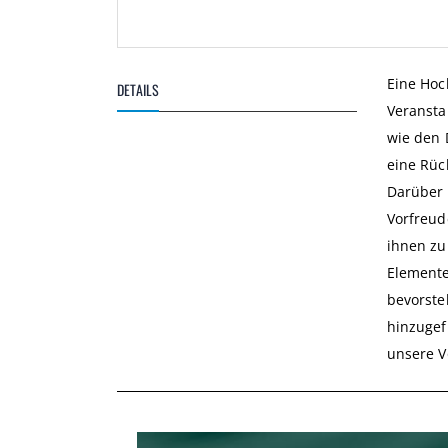
Zum
Anfang
Eine Hoc
DETAILS
der
Veransta
Bildgalerie
springen
wie den 
eine Rüc
Darüber 
Vorfreud
ihnen zu
Elemente
bevorste
hinzugef
unsere V