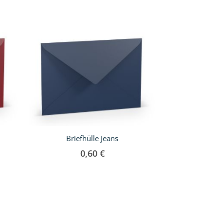
Briefhülle Jeans
Briefhü
0,60 €