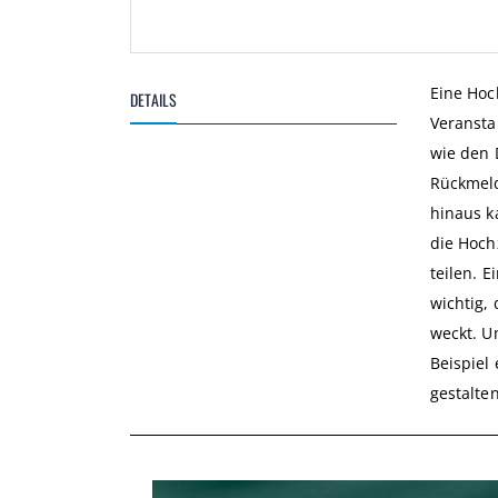
Zum
Anfang
Eine Hoc
DETAILS
der
Veransta
Bildgalerie
springen
wie den 
Rückmeld
hinaus k
die Hoch
teilen. 
wichtig,
weckt. U
Beispiel
gestalte