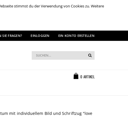
 Webseite stimmst du der Verwendung von Cookies zu. Weitere
 SIE FRAGEN?
EINLOGGEN
EIN KONTO ERSTELLEN
Suche
Suche
Warenkorb
0
ARTIKEL
atum mit individuellem Bild und Schriftzug "love