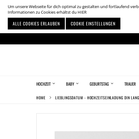
Um unsere Webseite für dich optimal zu gestalten und fortlaufend ve
Informationen zu Cookies erhältst du
HIER
ALLE COOKIES ERLAUBEN
COOKIE EINSTELLUNGEN
Zum
Inhalt
springen
HOCHZEIT
BABY
GEBURTSTAG
TRAUER
HOME
LIEBLINGSDATUM - HOCHZEITSEINLADUNG DIN LAN
Zum
Ende
der
Bildgalerie
springen